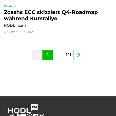
MARKT
Zcashs ECC skizziert Q4-Roadmap 
während Kursrallye
HODL Team
November 04, 2025
1
…
121