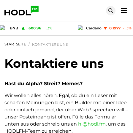
BNB
600.96
1.3
%
Cardano
0.1977
-1.3
%
STARTSEITE
KONTAKTIERE UNS
Kontaktiere uns
Hast du Alpha? Streit? Memes?
Wir wollen alles hören. Egal, ob du ein Leser mit
scharfen Meinungen bist, ein Builder mit einer Idee
oder einfach jemand, der über Web3 sprechen will –
unser Posteingang ist offen. Fülle das Formular
unten aus oder schreib uns an
hi@hodl.fm
, um das
HODLFM-Team zu erreichen.