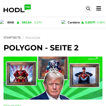
%
Cardano
0.20171
0.66
%
Solana
STARTSEITE
POLYGON
POLYGON
- SEITE 2