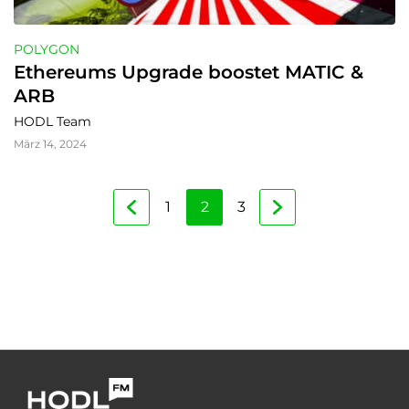
POLYGON
Ethereums Upgrade boostet MATIC & 
ARB
HODL Team
März 14, 2024
1
2
3