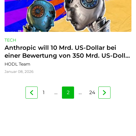
TECH
Anthropic will 10 Mrd. US-Dollar bei 
einer Bewertung von 350 Mrd. US-Dollar 
aufnehmen – mitten im KI-
HODL Team
Finanzierungsboom
Januar 08, 2026
1
…
2
…
24