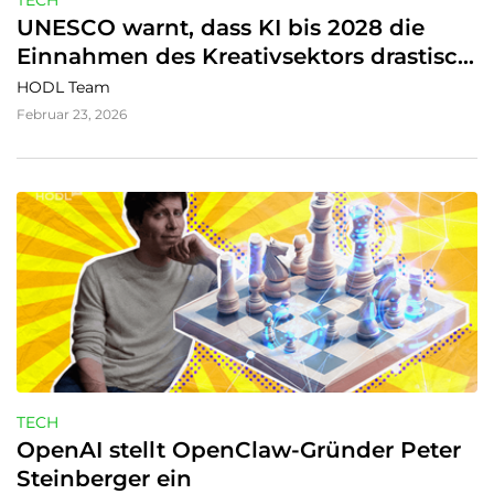
TECH
UNESCO warnt, dass KI bis 2028 die 
Einnahmen des Kreativsektors drastisch 
senken könnte
HODL Team
Februar 23, 2026
TECH
OpenAI stellt OpenClaw-Gründer Peter 
Steinberger ein