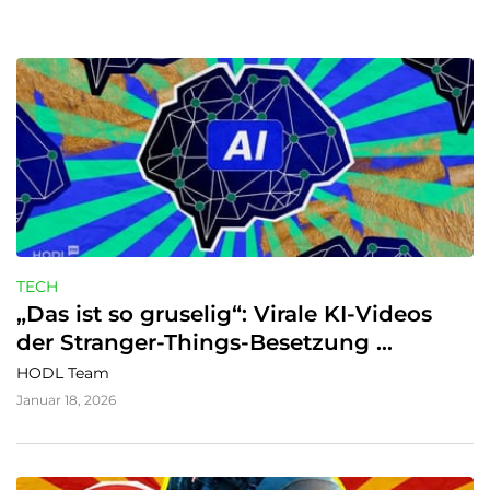
TECH
„Das ist so gruselig“: Virale KI-Videos 
der Stranger-Things-Besetzung 
entfachen Deepfake-Ängste neu
HODL Team
Januar 18, 2026