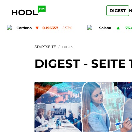
DIGEST
N
%
Solana
76.44
1.22
%
Ripple
STARTSEITE
DIGEST
DIGEST
- SEITE 