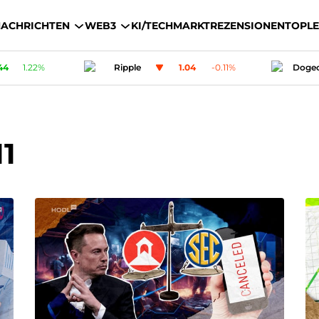
ACHRICHTEN
WEB3
KI/TECH
MARKT
REZENSIONEN
TOP
L
1.04
-0.11
%
Dogecoin
0.0701369
-0.4
%
11