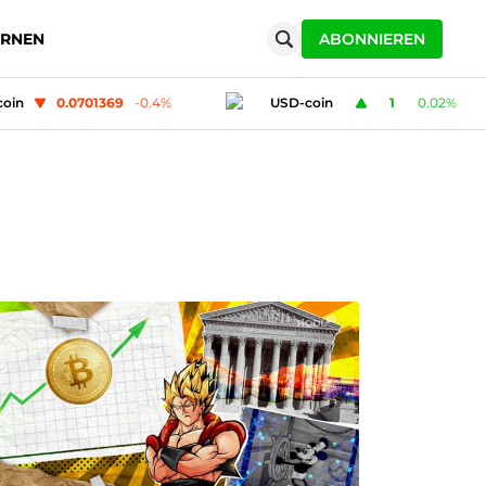
ERNEN
ABONNIEREN
USD-coin
1
0.02
%
Polygon (MATIC)
0.077
1.99