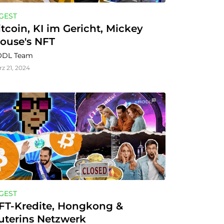
GEST
itcoin, KI im Gericht, Mickey 
ouse's NFT
DL Team
z 21, 2024
GEST
FT-Kredite, Hongkong & 
uterins Netzwerk