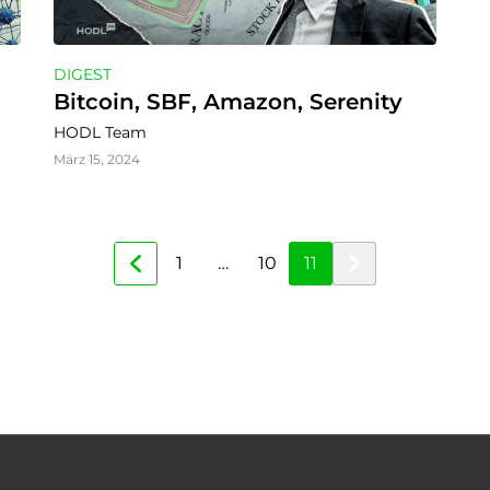
DIGEST
Bitcoin, SBF, Amazon, Serenity
HODL Team
März 15, 2024
1
…
10
11