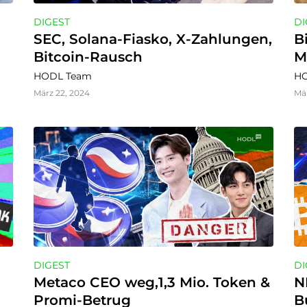
DIGEST
DI
SEC, Solana-Fiasko, X-Zahlungen, 
B
Bitcoin-Rausch
M
HODL Team
HO
März 22, 2024
Mär
DIGEST
DI
Metaco CEO weg,1,3 Mio. Token & 
N
Promi-Betrug
B