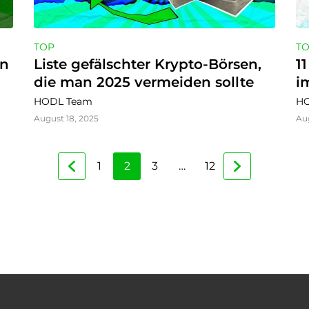
TOP
T
n 
Liste gefälschter Krypto-Börsen, 
1
die man 2025 vermeiden sollte
i
I
HODL Team
HO
August 18, 2025
Au
1
2
3
…
12