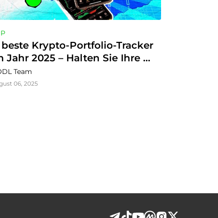
OP
1 beste Krypto-Portfolio-Tracker 
m Jahr 2025 – Halten Sie Ihre 
nvestitionen auf Kurs
DL Team
gust 06, 2025