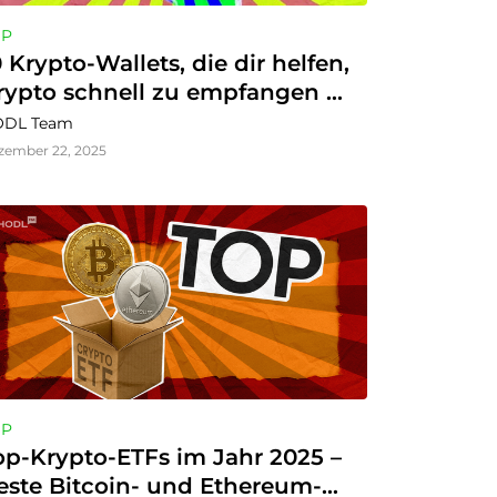
OP
0 Krypto-Wallets, die dir helfen, 
rypto schnell zu empfangen 
nd ohne jeglichen Aufwand 
DL Team
uszugeben
zember 22, 2025
OP
op-Krypto-ETFs im Jahr 2025 – 
este Bitcoin- und Ethereum-