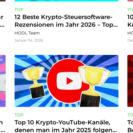
TOP
T
r 
12 Beste Krypto-Steuersoftware-
1
e 
Rezensionen im Jahr 2026 – Top-
K
Tools zur Optimierung Ihrer 
u
HODL Team
HO
Krypto-Steuererklärung
a
Januar 04, 2026
De
TOP
T
 
Top 10 Krypto-YouTube-Kanäle, 
T
e 
denen man im Jahr 2025 folgen 
B