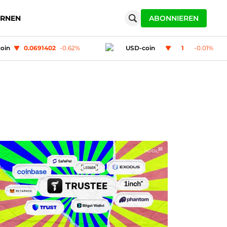
ERNEN
ABONNIEREN
SD-coin
1
-0.01
%
Polygon (MATIC)
0.07505
0.07
%