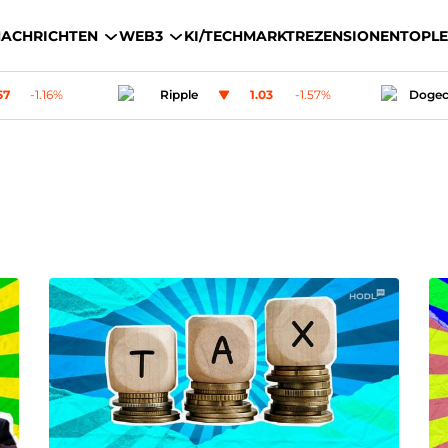
ACHRICHTEN
WEB3
KI/TECH
MARKT
REZENSIONEN
TOP
L
.03
-1.57
%
Dogecoin
0.0691402
-0.62
%
U