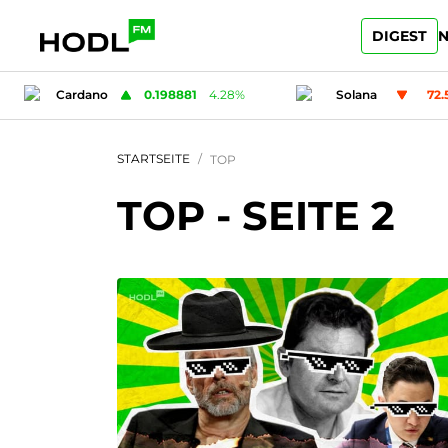
DIGEST
N
Solana
72.57
-1.16
%
Ripple
1
STARTSEITE
TOP
TOP
- SEITE 2